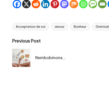
Acceptation de soi
amour
Bonheur
Gratitud
Tags:
Post
Previous Post
navigation
Rembobinons…