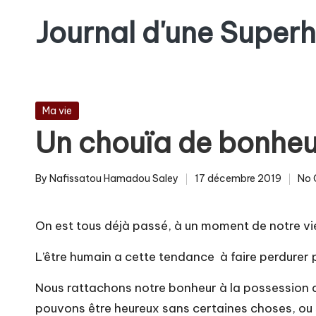
Journal d'une Super
Skip
to
content
Posted
Ma vie
in
Un chouïa de bonhe
By
Nafissatou Hamadou Saley
17 décembre 2019
No
Posted
by
On est tous déjà passé, à un moment de notre vi
L’être humain a cette tendance à faire perdurer
Nous rattachons notre bonheur à la possession d
pouvons être heureux sans certaines choses, ou