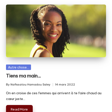
Posted
Autre chose...
in
Tiens ma main…
By
Nafissatou Hamadou Saley
14 mars 2022
Posted
by
On en croise de ces femmes qui arrivent à te faire chaud au
cœur juste…
Read More