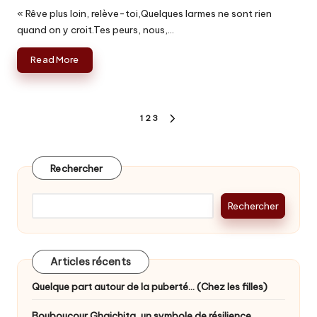
by
« Rêve plus loin, relève-toi,Quelques larmes ne sont rien
quand on y croit.Tes peurs, nous,…
Read More
Pagination
1
2
3
NEXT
des
PAGE
publications
Rechercher
Rechercher
Articles récents
Quelque part autour de la puberté… (Chez les filles)
Bouboucour Ghaichita, un symbole de résilience