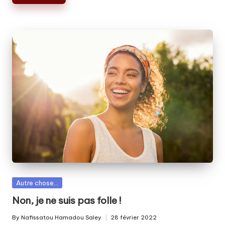
Posted
Autre chose...
in
Non, je ne suis pas folle !
By
Nafissatou Hamadou Saley
28 février 2022
Posted