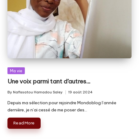
Posted
Ma vie
in
Une voix parmi tant d’autres…
By
Nafissatou Hamadou Saley
19 août 2024
Posted
by
Depuis ma sélection pour rejoindre Mondoblog l’année
dernière, je n’ai cessé de me poser des…
Read More