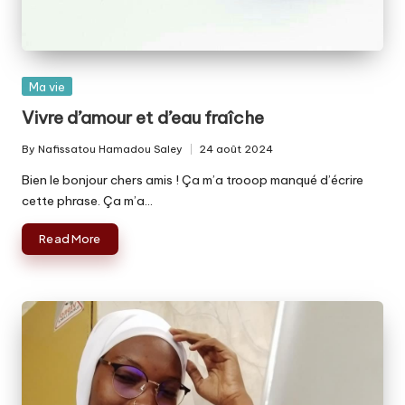
Posted
Ma vie
in
Vivre d’amour et d’eau fraîche
By
Nafissatou Hamadou Saley
24 août 2024
Posted
by
Bien le bonjour chers amis ! Ça m’a trooop manqué d’écrire
cette phrase. Ça m’a…
Read More