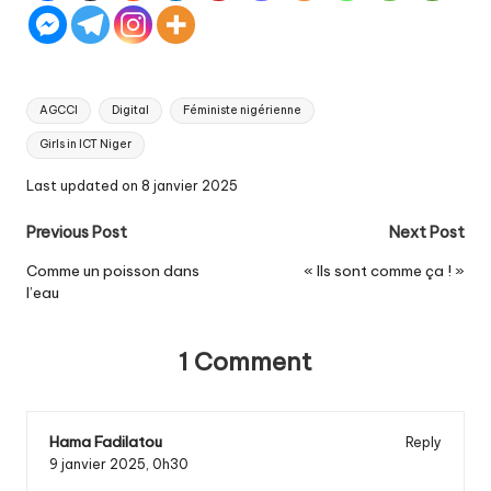
Tags:
AGCCI
Digital
Féministe nigérienne
Girls in ICT Niger
Last updated on 8 janvier 2025
Post
Previous Post
Next Post
navigation
Comme un poisson dans
« Ils sont comme ça ! »
l’eau
1 Comment
Hama Fadilatou
Reply
9 janvier 2025,
0h30