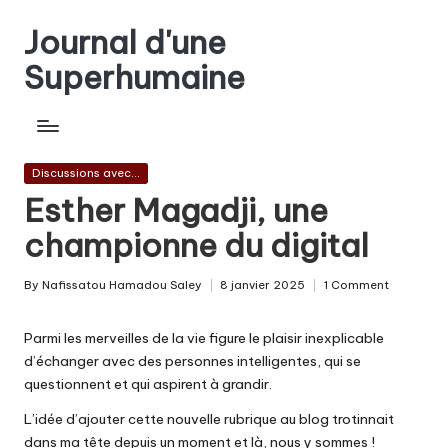
Journal d'une
Skip
to
Superhumaine
content
Posted
Discussions avec...
in
Esther Magadji, une
championne du digital
By
Nafissatou Hamadou Saley
8 janvier 2025
1 Comment
Posted
by
Parmi les merveilles de la vie figure le plaisir inexplicable
d’échanger avec des personnes intelligentes, qui se
questionnent et qui aspirent à grandir.
L’idée d’ajouter cette nouvelle rubrique au blog trotinnait
dans ma tête depuis un moment et là, nous y sommes !