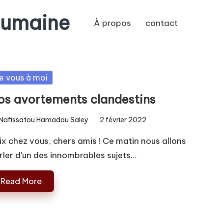
humaine
À propos
contact
sted
e vous à moi
os avortements clandestins
Nafissatou Hamadou Saley
2 février 2022
ted
ix chez vous, chers amis ! Ce matin nous allons
rler d'un des innombrables sujets…
Read More