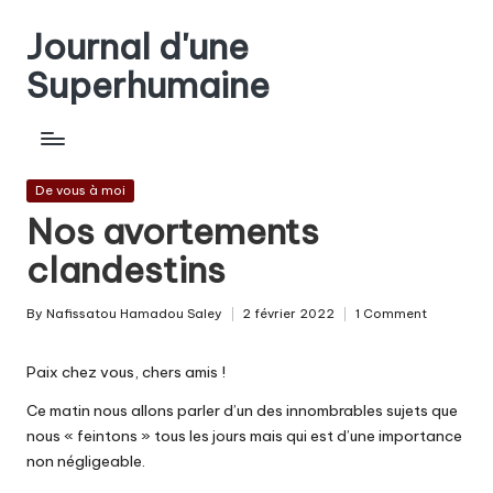
Journal d'une
Skip
to
Superhumaine
content
Posted
De vous à moi
in
Nos avortements
clandestins
By
Nafissatou Hamadou Saley
2 février 2022
1 Comment
Posted
by
Paix chez vous, chers amis !
Ce matin nous allons parler d’un des innombrables sujets que
nous « feintons » tous les jours mais qui est d’une importance
non négligeable.