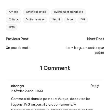
Tags:
Afrique
Amérique latine
avortement clandestin
Culture
Droits humains
Illégal
Inde
IVG
OMS
Post
Previous Post
Next Post
navigation
Un peu de moi…
La « bague » coûte que
coûte
1 Comment
nitanga
Reply
2 février 2022,
16h33
Comme cité dans le poste : « Vu que, de toutes les
façons, IVG ou pas, il y’a avortements. »