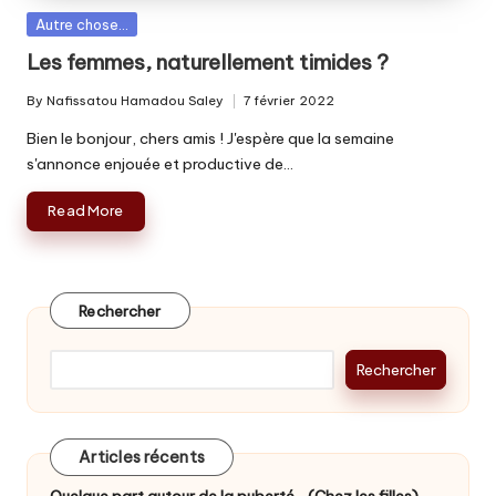
Posted
Autre chose...
in
Les femmes, naturellement timides ?
By
Nafissatou Hamadou Saley
7 février 2022
Posted
by
Bien le bonjour, chers amis ! J'espère que la semaine
s'annonce enjouée et productive de…
Read More
Rechercher
Rechercher
Articles récents