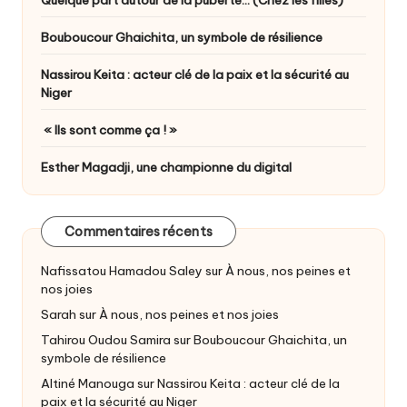
Quelque part autour de la puberté… (Chez les filles)
Bouboucour Ghaichita, un symbole de résilience
Nassirou Keita : acteur clé de la paix et la sécurité au
Niger
« Ils sont comme ça ! »
Esther Magadji, une championne du digital
Commentaires récents
Nafissatou Hamadou Saley
sur
À nous, nos peines et
nos joies
Sarah
sur
À nous, nos peines et nos joies
Tahirou Oudou Samira
sur
Bouboucour Ghaichita, un
symbole de résilience
Altiné Manouga
sur
Nassirou Keita : acteur clé de la
paix et la sécurité au Niger