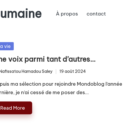
humaine
À propos
contact
sted
a vie
ne voix parmi tant d’autres…
Nafissatou Hamadou Saley
19 août 2024
ted
puis ma sélection pour rejoindre Mondoblog l’année
rnière, je n’ai cessé de me poser des…
Read More