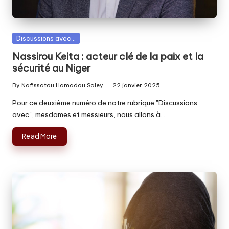
Posted
Discussions avec...
in
Nassirou Keita : acteur clé de la paix et la
sécurité au Niger
By
Nafissatou Hamadou Saley
22 janvier 2025
Posted
by
Pour ce deuxième numéro de notre rubrique "Discussions
avec", mesdames et messieurs, nous allons à…
Read More