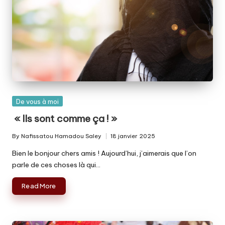
Posted
De vous à moi
in
« Ils sont comme ça ! »
By
Nafissatou Hamadou Saley
18 janvier 2025
Posted
by
Bien le bonjour chers amis ! Aujourd’hui, j’aimerais que l’on
parle de ces choses là qui…
Read More