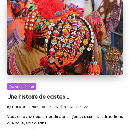
Posted
De vous à moi
in
Une histoire de castes…
By
Nafissatou Hamadou Saley
9 février 2022
Posted
by
Vous en avez déjà entendu parler, j'en suis sûre. Ces traditions
que nous, soit disant…