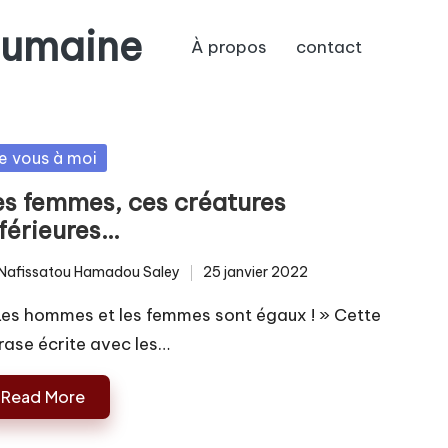
humaine
À propos
contact
sted
e vous à moi
es femmes, ces créatures
nférieures…
Nafissatou Hamadou Saley
25 janvier 2022
ted
Les hommes et les femmes sont égaux ! » Cette
rase écrite avec les…
Read More